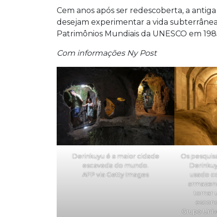
Cem anos após ser redescoberta, a antiga 
desejam experimentar a vida subterrânea 
Patrimônios Mundiais da UNESCO em 198
Com informações Ny Post
Derinkuyu é a maior cidade
Os pesquis
escavada do mundo.
Derinkuy
AFP via Getty Images
usado c
armazen
tornar 
escond
Grupo Univ