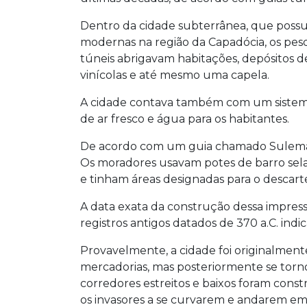
Dentro da cidade subterrânea, que possui
modernas na região da Capadócia, os pesq
túneis abrigavam habitações, depósitos de
vinícolas e até mesmo uma capela.
A cidade contava também com um sistema
de ar fresco e água para os habitantes.
De acordo com um guia chamado Suleman, a
Os moradores usavam potes de barro selad
e tinham áreas designadas para o descart
A data exata da construção dessa impre
registros antigos datados de 370 a.C. ind
Provavelmente, a cidade foi originalmen
mercadorias, mas posteriormente se torno
corredores estreitos e baixos foram cons
os invasores a se curvarem e andarem em f