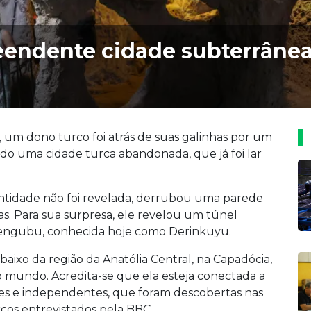
eendente cidade subterrânea
 um dono turco foi atrás de suas galinhas por um
o uma cidade turca abandonada, que já foi lar
ntidade não foi revelada, derrubou uma parede
vas. Para sua surpresa, ele revelou um túnel
Elengubu, conhecida hoje como Derinkuyu.
baixo da região da Anatólia Central, na Capadócia,
o mundo. Acredita-se que ela esteja conectada a
es e independentes, que foram descobertas nas
cos entrevistados pela BBC.