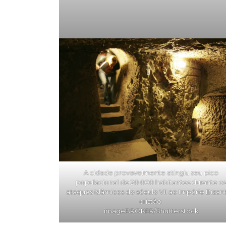
A cidade provavelmente atingiu seu pico
populacional de 20.000 habitantes durante o
ataques islâmicos do século VII ao Império Bizan
cristão.
imageBROKER/Shutterstock