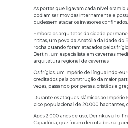
As portas que ligavam cada nível eram b
podiam ser movidas internamente e poss
pudessem atacar os invasores confinados.
Embora os arquitetos da cidade permane
hititas, um povo da Anatólia da Idade do 
rocha quando foram atacados pelos frígio
Bertini, um especialista em cavernas med
arquitetura regional de cavernas.
Os frígios, um império de língua indo-eu
creditados pela construção da maior part
vezes, passando por persas, cristãos e gr
Durante os ataques islâmicos ao Império Bi
pico populacional de 20.000 habitantes,
Após 2.000 anos de uso, Derinkuyu foi f
Capadócia, que foram derrotados na guerr