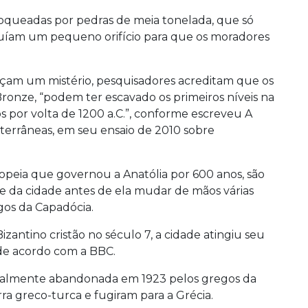
loqueadas por pedras de meia tonelada, que só
uíam um pequeno orifício para que os moradores
çam um mistério, pesquisadores acreditam que os
Bronze, “podem ter escavado os primeiros níveis na
s por volta de 1200 a.C.”, conforme escreveu A
iterrâneas, em seu ensaio de 2010 sobre
ropeia que governou a Anatólia por 600 anos, são
e da cidade antes de ela mudar de mãos várias
egos da Capadócia.
zantino cristão no século 7, a cidade atingiu seu
 de acordo com a BBC.
inalmente abandonada em 1923 pelos gregos da
a greco-turca e fugiram para a Grécia.