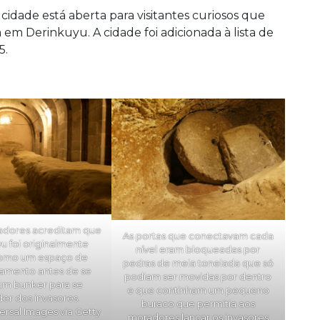
cidade está aberta para visitantes curiosos que
em Derinkuyu. A cidade foi adicionada à lista de
5.
adores acreditam que
As portas que conectavam cada
u foi originalmente
nível eram bloqueadas por
omo um espaço de
pedras de meia tonelada que só
amento antes de se
podiam ser movidas por dentro
um bunker para se
e que continham um pequeno
er dos invasores.
buraco que permitia aos
ersal Images via Getty
moradores lançar os invasores