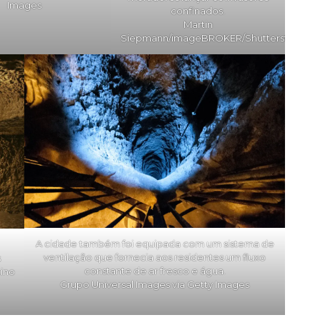
Images
confinados.
Martin
Siepmann/imageBROKER/Shutterstock
A cidade também foi equipada com um sistema de
ventilação que fornecia aos residentes um fluxo
s
constante de ar fresco e água.
tino
Grupo Universal Images via Getty Images