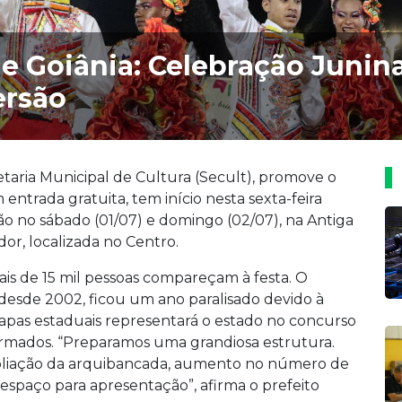
de Goiânia: Celebração Junin
ersão
etaria Municipal de Cultura (Secult), promove o
 entrada gratuita, tem início nesta sexta-feira
ão no sábado (01/07) e domingo (02/07), na Antiga
dor, localizada no Centro.
is de 15 mil pessoas compareçam à festa. O
 desde 2002, ficou um ano paralisado devido à
apas estaduais representará o estado no concurso
firmados. “Preparamos uma grandiosa estrutura.
mpliação da arquibancada, aumento no número de
 espaço para apresentação”, afirma o prefeito