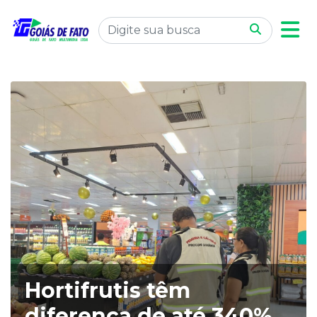
Hortifrutis têm
diferença de até 340%