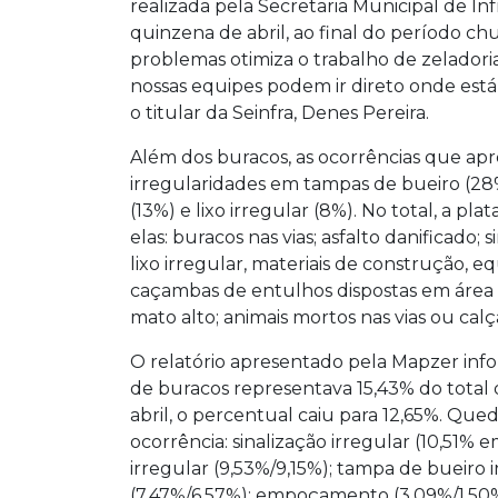
realizada pela Secretaria Municipal de In
quinzena de abril, ao final do período ch
problemas otimiza o trabalho de zeladori
nossas equipes podem ir direto onde está 
o titular da Seinfra, Denes Pereira.
Além dos buracos, as ocorrências que ap
irregularidades em tampas de bueiro (28%)
(13%) e lixo irregular (8%). No total, a pla
elas: buracos nas vias; asfalto danificado; 
lixo irregular, materiais de construção, e
caçambas de entulhos dispostas em área i
mato alto; animais mortos nas vias ou calç
O relatório apresentado pela Mapzer info
de buracos representava 15,43% do total 
abril, o percentual caiu para 12,65%. Que
ocorrência: sinalização irregular (10,51%
irregular (9,53%/9,15%); tampa de bueiro i
(7,47%/6,57%); empoçamento (3,09%/1,50%)