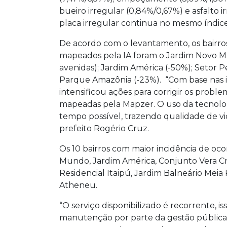
bueiro irregular (0,84%/0,67%) e asfalto 
placa irregular continua no mesmo índice
De acordo com o levantamento, os bairr
mapeados pela IA foram o Jardim Novo M
avenidas); Jardim América (-50%); Setor 
Parque Amazônia (-23%). “Com base nas in
intensificou ações para corrigir os probl
mapeadas pela Mapzer. O uso da tecnolog
tempo possível, trazendo qualidade de vi
prefeito Rogério Cruz.
Os 10 bairros com maior incidência de oco
Mundo, Jardim América, Conjunto Vera C
Residencial Itaipú, Jardim Balneário Me
Atheneu.
“O serviço disponibilizado é recorrente, i
manutenção por parte da gestão públic