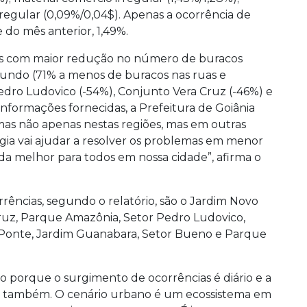
irregular (0,09%/0,04$). Apenas a ocorrência de
 do mês anterior, 1,49%.
os com maior redução no número de buracos
undo (71% a menos de buracos nas ruas e
Pedro Ludovico (-54%), Conjunto Vera Cruz (-46%) e
formações fornecidas, a Prefeitura de Goiânia
emas não apenas nestas regiões, mas em outras
ia vai ajudar a resolver os problemas em menor
da melhor para todos em nossa cidade”, afirma o
rrências, segundo o relatório, são o Jardim Novo
ruz, Parque Amazônia, Setor Pedro Ludovico,
ia Ponte, Jardim Guanabara, Setor Bueno e Parque
sso porque o surgimento de ocorrências é diário e a
a também. O cenário urbano é um ecossistema em