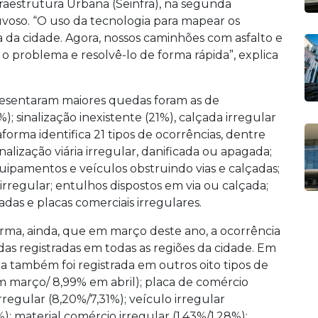
fraestrutura Urbana (Seinfra), na segunda
uvoso. “O uso da tecnologia para mapear os
a da cidade. Agora, nossos caminhões com asfalto e
o problema e resolvê-lo de forma rápida”, explica
resentaram maiores quedas foram as de
; sinalização inexistente (21%), calçada irregular
taforma identifica 21 tipos de ocorrências, dentre
sinalização viária irregular, danificada ou apagada;
quipamentos e veículos obstruindo vias e calçadas;
rregular; entulhos dispostos em via ou calçada;
adas e placas comerciais irregulares.
rma, ainda, que em março deste ano, a ocorrência
das registradas em todas as regiões da cidade. Em
da também foi registrada em outros oito tipos de
 em março/ 8,99% em abril); placa de comércio
rregular (8,20%/7,31%); veículo irregular
; material comércio irregular (1,43%/1,28%);