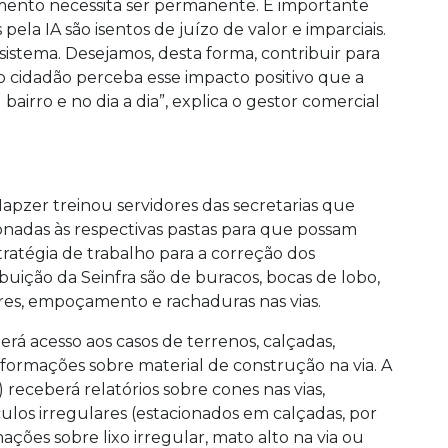
mento necessita ser permanente. É importante
la IA são isentos de juízo de valor e imparciais.
 sistema. Desejamos, desta forma, contribuir para
o cidadão perceba esse impacto positivo que a
airro e no dia a dia”, explica o gestor comercial
 Mapzer treinou servidores das secretarias que
ionadas às respectivas pastas para que possam
tratégia de trabalho para a correção dos
buição da Seinfra são de buracos, bocas de lobo,
lares, empoçamento e rachaduras nas vias.
rá acesso aos casos de terrenos, calçadas,
nformações sobre material de construção na via. A
receberá relatórios sobre cones nas vias,
ículos irregulares (estacionados em calçadas, por
ções sobre lixo irregular, mato alto na via ou