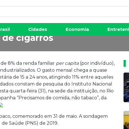
enda per capita das famílias
rasil
Cidades
Economia
Entreten
 de cigarros
 de 8% da renda familiar
per capita
(por indivíduo),
ndustrializados. O gasto mensal chega a quase
tária de 15 a 24 anos, atingindo 11% entre aqueles
ados constam de pesquisa do Instituto Nacional
ta quarta-feira (31), na sede da instituição, no Rio
panha “Precisamos de comida, não tabaco”, da
baco, comemorado em 31 de maio. A sondagem
l de Saúde (PNS) de 2019.