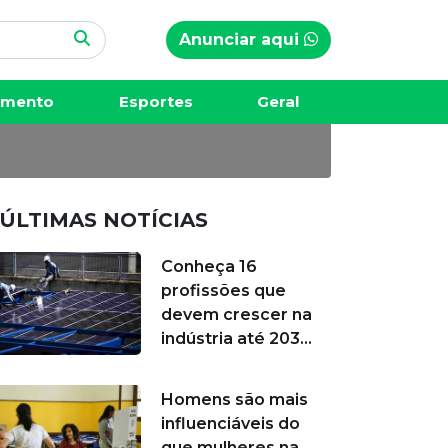
Anunciar aqui
 fumantes é
imento
Esportes
Geral
ÚLTIMAS NOTÍCIAS
Conheça 16
profissões que
devem crescer na
indústria até 203...
Homens são mais
influenciáveis do
que mulheres na