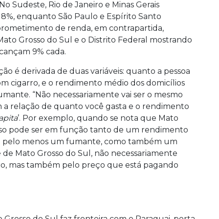
 No Sudeste, Rio de Janeiro e Minas Gerais
%, enquanto São Paulo e Espírito Santo
rometimento de renda, em contrapartida,
to Grosso do Sul e o Distrito Federal mostrando
alcançam 9% cada.
ão é derivada de duas variáveis: quanto a pessoa
m cigarro, e o rendimento médio dos domicílios
mante. “Não necessariamente vai ser o mesmo
m a relação de quanto você gasta e o rendimento
apita
’. Por exemplo, quando se nota que Mato
isso pode ser em função tanto de um rendimento
 têm pelo menos um fumante, como também um
 de Mato Grosso do Sul, não necessariamente
ro, mas também pelo preço que está pagando
Grosso do Sul faz fronteira com o Paraguai, porta