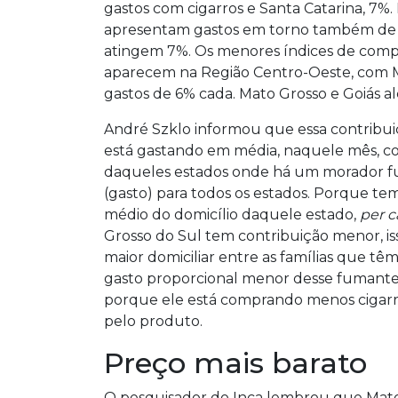
gastos com cigarros e Santa Catarina, 7%.
apresentam gastos em torno também de 8
atingem 7%. Os menores índices de comp
aparecem na Região Centro-Oeste, com Ma
gastos de 6% cada. Mato Grosso e Goiás 
André Szklo informou que essa contribuiç
está gastando em média, naquele mês, co
daqueles estados onde há um morador fu
(gasto) para todos os estados. Porque te
médio do domicílio daquele estado,
per c
Grosso do Sul tem contribuição menor, 
maior domiciliar entre as famílias que
gasto proporcional menor desse fumante
porque ele está comprando menos cigar
pelo produto.
Preço mais barato
O pesquisador do Inca lembrou que Mato 