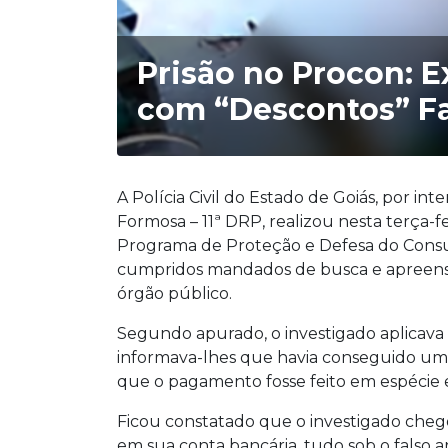
Prisão no Procon: 
com “Descontos” Fa
A Polícia Civil do Estado de Goiás, por int
Formosa – 11ª DRP, realizou nesta terça-fe
Programa de Proteção e Defesa do Consu
cumpridos mandados de busca e apreensão
órgão público.
Segundo apurado, o investigado aplicava 
informava-lhes que havia conseguido um “
que o pagamento fosse feito em espécie 
Ficou constatado que o investigado chego
em sua conta bancária, tudo sob o falso