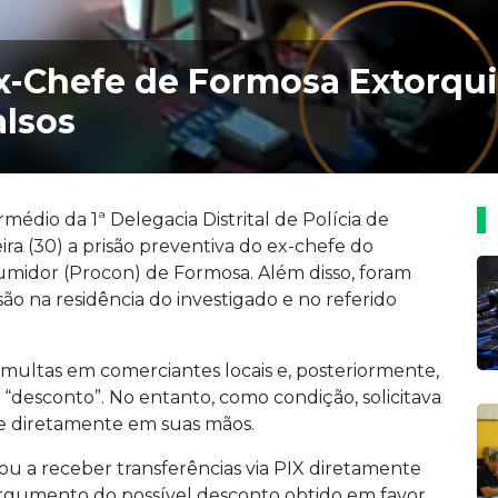
Ex-Chefe de Formosa Extorqu
lsos
ermédio da 1ª Delegacia Distrital de Polícia de
ira (30) a prisão preventiva do ex-chefe do
midor (Procon) de Formosa. Além disso, foram
 na residência do investigado e no referido
multas em comerciantes locais e, posteriormente,
desconto”. No entanto, como condição, solicitava
e diretamente em suas mãos.
u a receber transferências via PIX diretamente
 argumento do possível desconto obtido em favor