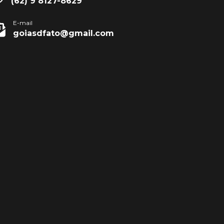
(62) 9 8127-8629
E-mail
goiasdfato@gmail.com