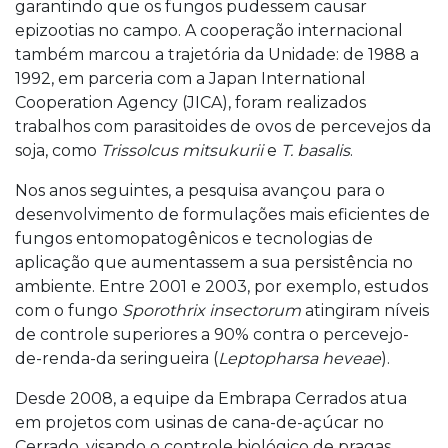
garantindo que os fungos pudessem causar
epizootias no campo. A cooperação internacional
também marcou a trajetória da Unidade: de 1988 a
1992, em parceria com a Japan International
Cooperation Agency (JICA), foram realizados
trabalhos com parasitoides de ovos de percevejos da
soja, como
Trissolcus mitsukurii
e
T. basalis
.
Nos anos seguintes, a pesquisa avançou para o
desenvolvimento de formulações mais eficientes de
fungos entomopatogênicos e tecnologias de
aplicação que aumentassem a sua persistência no
ambiente. Entre 2001 e 2003, por exemplo, estudos
com o fungo
Sporothrix insectorum
atingiram níveis
de controle superiores a 90% contra o percevejo-
de-renda-da seringueira (
Leptopharsa heveae
).
Desde 2008, a equipe da Embrapa Cerrados atua
em projetos com usinas de cana-de-açúcar no
Cerrado, visando o controle biológico de pragas