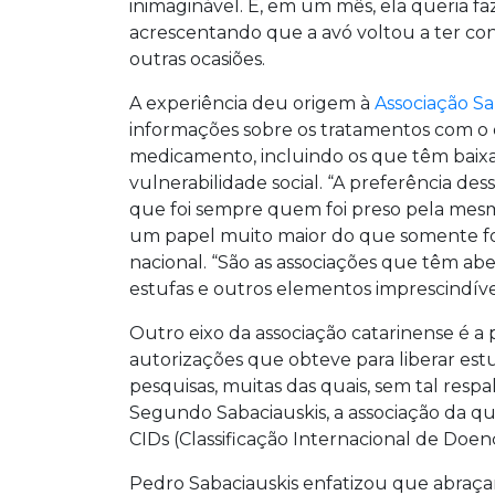
inimaginável. E, em um mês, ela queria fa
acrescentando que a avó voltou a ter con
outras ocasiões.
A experiência deu origem à
Associação S
informações sobre os tratamentos com o 
medicamento, incluindo os que têm baix
vulnerabilidade social. “A preferência des
que foi sempre quem foi preso pela mesma
um papel muito maior do que somente fo
nacional. “São as associações que têm ab
estufas e outros elementos imprescindívei
Outro eixo da associação catarinense é a 
autorizações que obteve para liberar estu
pesquisas, muitas das quais, sem tal respal
Segundo Sabaciauskis, a associação da qua
CIDs (Classificação Internacional de Doenç
Pedro Sabaciauskis enfatizou que abraç