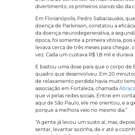
divertimento, os primeiros
stands
são da 
Em Florianópolis, Pedro Sabaciauskis, qu
doença de Parkinson, constatou a eficáci
da doença neurodegenerativa, a segund
época, foi somente a primeira vitória, po
levava cerca de três meses para chegar,
vez. Cada um custava R$ 1,8 mil e durava
E bastou uma dose para que o corpo de Ed
quadro que desenvolveu. Em 20 minutos
de relaxamento perdida havia muito tem
associação em Fortaleza, chamada
Abra
que vi pelas redes sociais. Entrei em co
aqui de São Paulo, ele me orientou, e a g
porque a melhora veio no mesmo dia.”
“A gente já levou um susto aí, mas, depoi
sentar, levantar sozinha, de ir até a cozi