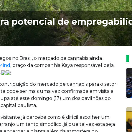
a potencial de empregabili
gos no Brasil, o mercado da cannabis ainda
Mind
, braço da companhia Kaya responsável pela
.
 contribuição do mercado de cannabis para o setor
nta pode ser mais uma vez confirmada em visita à
cupa até este domingo (17) um dos pavilhões do
capital paulista.
 visitante já percebe como é difícil escolher um
rranjo um tanto simbólico, já que talvez esta seja
 a enxergar a planta além da atmosfera do