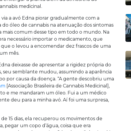
cannabis
medicinal.
e via a avó Edna piorar gradualmente com a
a do óleo de cannabis na atenuação dos sintomas
a mais comum desse tipo em todo o mundo. Na
is era necessário importar o medicamento, que
 o que o levou a encomendar dez frascos de uma
 um mês.
na deixasse de apresentar a rigidez própria do
, seu semblante mudou, assumindo a aparência
po por causa da doença. “A gente descobriu uma
cam
[Associação Brasileira de Cannabis Medicinal],
ntato e me mandaram um óleo. Fui a um médico
ente deu para a minha avó. Aí foi uma surpresa,
s de 15 dias, ela recuperou os movimentos de
nha, pegar um copo d’água, coisa que era