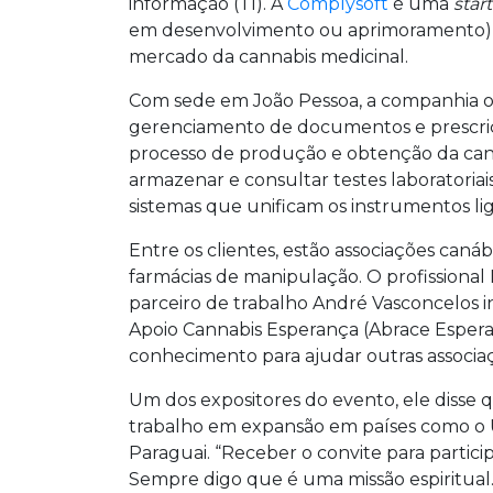
informação (TI). A
Complysoft
é uma
star
em desenvolvimento ou aprimoramento) e
mercado da cannabis medicinal.
Com sede em João Pessoa, a companhia o
gerenciamento de documentos e prescriçõe
processo de produção e obtenção da canna
armazenar e consultar testes laboratoriai
sistemas que unificam os instrumentos l
Entre os clientes, estão associações canábi
farmácias de manipulação. O profissiona
parceiro de trabalho André Vasconcelos in
Apoio Cannabis Esperança (Abrace Espera
conhecimento para ajudar outras associa
Um dos expositores do evento, ele disse 
trabalho em expansão em países como o Ur
Paraguai. “Receber o convite para partic
Sempre digo que é uma missão espiritual.