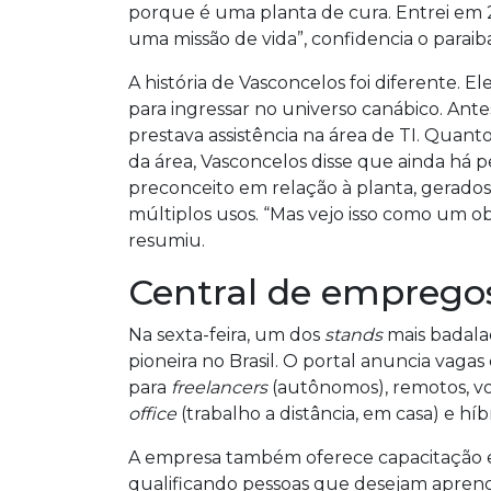
porque é uma planta de cura. Entrei em 2
uma missão de vida”, confidencia o paraib
A história de Vasconcelos foi diferente. 
para ingressar no universo canábico. Ante
prestava assistência na área de TI. Quanto
da área, Vasconcelos disse que ainda há 
preconceito em relação à planta, gerado
múltiplos usos. “Mas vejo isso como um o
resumiu.
Central de emprego
Na sexta-feira, um dos
stands
mais badala
pioneira no Brasil. O portal anuncia vagas
para
freelancers
(autônomos), remotos, vo
office
(trabalho a distância, em casa) e híb
A empresa também oferece capacitação e
qualificando pessoas que desejam aprend