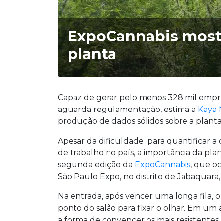
ExpoCannabis mostr
planta
Capaz de gerar pelo menos 328 mil empre
aguarda regulamentação, estima a
Kaya 
produção de dados sólidos sobre a planta
Apesar da dificuldade para quantificar a
de trabalho no país, a importância da pla
segunda edição da
ExpoCannabis
, que o
São Paulo Expo, no distrito de Jabaquara, 
Na entrada, após vencer uma longa fila, o
ponto do salão para fixar o olhar. Em um a
a forma de convencer os mais resistentes