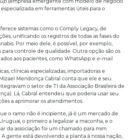
tup
(empresa emergente com modelo de negócio
specializada em ferramentas úteis para o
ferece sistemas como o Comply Legacy, de
s, unificando os registros de todas as fases do
bis. Por meio dele, é possível, por exemplo,
s para controle de qualidade. Outra opção são os
igados aos pacientes, como WhatsApp e
e-mail
.
cas, clínicas especializadas, importadoras e
l Mizael Mendonça Cabral conta que ele e seu
tegravam o setor de TI da Associação Brasileira de
nça). Lá, Cabral entendeu que poderia usar seu
ções a aprimorar os atendimentos.
que o ramo não é incipiente, já é um mercado de
uguai, o primeiro a legalizar a maconha, e o
ipar da associação foi um chamado para mim.
 A gente está devolvendo a planta à nossa nação,