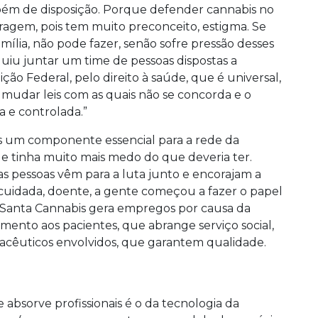
bém de disposição. Porque defender cannabis no
coragem, pois tem muito preconceito, estigma. Se
lia, não pode fazer, senão sofre pressão desses
guiu juntar um time de pessoas dispostas a
ição Federal, pelo direito à saúde, que é universal,
a mudar leis com as quais não se concorda e o
ca e controlada.”
is um componente essencial para a rede da
e tinha muito mais medo do que deveria ter.
s pessoas vêm para a luta junto e encorajam a
 cuidada, doente, a gente começou a fazer o papel
a Santa Cannabis gera empregos por causa da
mento aos pacientes, que abrange serviço social,
macêuticos envolvidos, que garantem qualidade.
sorve profissionais é o da tecnologia da