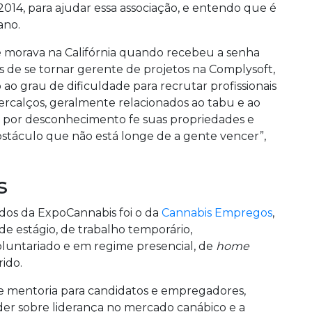
014, para ajudar essa associação, e entendo que é
ano.
Ele morava na Califórnia quando recebeu a senha
s de se tornar gerente de projetos na Complysoft,
 ao grau de dificuldade para recrutar profissionais
percalços, geralmente relacionados ao tabu e ao
s por desconhecimento fe suas propriedades e
bstáculo que não está longe de a gente vencer”,
s
dos da ExpoCannabis foi o da
Cannabis Empregos
,
 de estágio, de trabalho temporário,
luntariado e em regime presencial, de
home
rido.
 mentoria para candidatos e empregadores,
er sobre liderança no mercado canábico e a