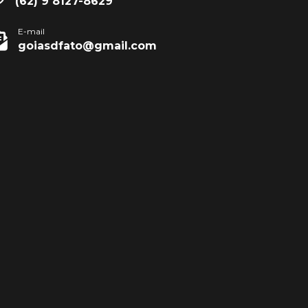
(62) 9 8127-8629
E-mail
goiasdfato@gmail.com