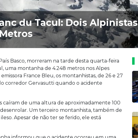
anc du Tacul: Dois Alpinist
 Metros
o País Basco, morreram na tarde desta quarta-feira
l, uma montanha de 4.248 metros nos Alpes
emissora France Bleu, os montanhistas, de 26 e 27
do corredor Gervasutti quando o acidente
tas caíram de uma altura de aproximadamente 100
 desenrolar. Um terceiro montanhista, também de
eso. Apesar de não ter se ferido, ele está
anha informou que o acidente ocorreu em uma