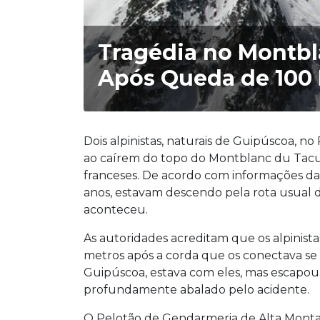
Tragédia no Montbl
Após Queda de 100
Dois alpinistas, naturais de Guipúscoa, n
ao caírem do topo do Montblanc du Tacu
franceses. De acordo com informações da 
anos, estavam descendo pela rota usual 
aconteceu.
As autoridades acreditam que os alpinis
metros após a corda que os conectava se
Guipúscoa, estava com eles, mas escapou il
profundamente abalado pelo acidente.
O Pelotão de Gendarmeria de Alta Mont