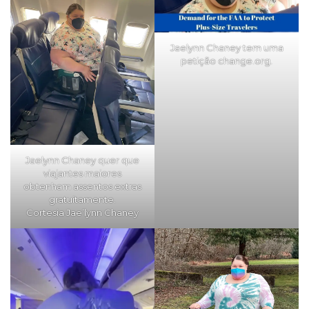
Jaelynn Chaney tem uma
petição change.org.
Jaelynn Chaney quer que
viajantes maiores
obtenham assentos extras
gratuitamente.
Cortesia Jae’lynn Chaney