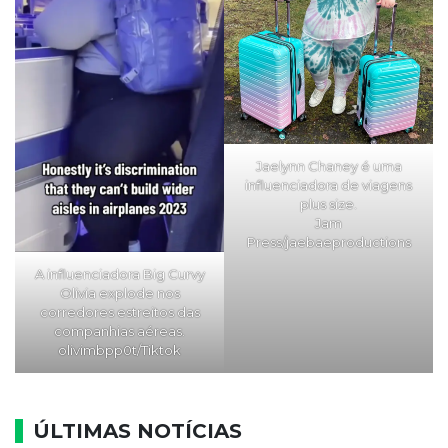
Jaelynn Chaney é uma
influenciadora de viagens
plus size.
Jam
Press/jaebaeproductions
A influenciadora Big Curvy
Olivia explode nos
corredores estreitos das
companhias aéreas.
olivimbpp0t/Tiktok
ÚLTIMAS NOTÍCIAS