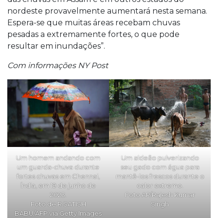
nordeste provavelmente aumentará nesta semana.
Espera-se que muitas áreas recebam chuvas
pesadas a extremamente fortes, o que pode
resultar em inundações”.
Com informações NY Post
Um homem andando com
Um aldeão pulverizando
um guarda-chuva durante
seu gado com água para
fortes chuvas em Chennai,
mantê-los frescos durante o
Índia, em 19 de junho de
calor extremo.
2023.
Foto AP/Rajesh Kumar
Foto de R.SATISH
Singh
BABU/AFP via Getty Images