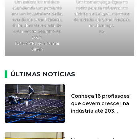
Um homem joga água no
Um assistente médico
rosto para se refrescar no
atendendo um paciente
distrito de Lalitpur, no norte
em um hospital em Ballia,
do estado de Uttar Pradesh,
estado de Uttar Pradesh,
no domingo.
Índia, durante a onda de
PA
calor em 19 de junho de
2023.
Foto AP/Rajesh Kumar
Singh
ÚLTIMAS NOTÍCIAS
Conheça 16 profissões
que devem crescer na
indústria até 203...