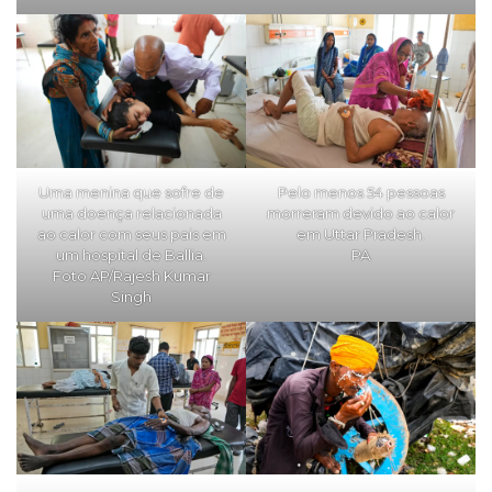
Uma menina que sofre de
Pelo menos 54 pessoas
uma doença relacionada
morreram devido ao calor
ao calor com seus pais em
em Uttar Pradesh.
um hospital de Ballia.
PA
Foto AP/Rajesh Kumar
Singh