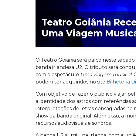
Teatro Goiânia Rec
Uma Viagem Musica
O Teatro Goiânia será palco neste sábad
banda irlandesa U2. O tributo será cond
com o espetáculo
Uma viagem musical
.
podem ser adquiridos no site
Bilheteria Di
Com objetivo de fazer o público viajar pe
a identidade dos astros com referências ao
interpretações de letras consagradas no 
show da banda original. Além disso, a mo
recursos audiovisuais e sonoros.
A banda U2 surgiu na Irlanda, com a uniã