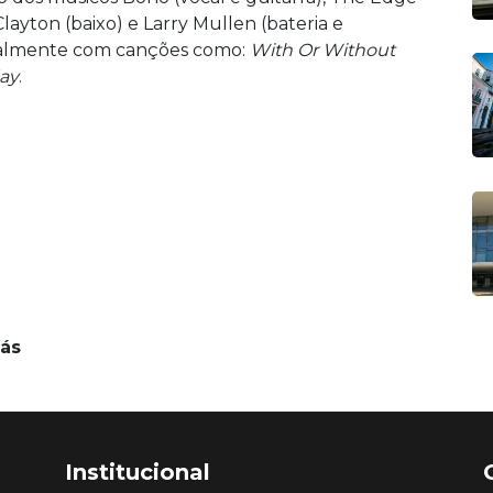
layton (baixo) e Larry Mullen (bateria e
onalmente com canções como:
With Or Without
ay
.
iás
Institucional