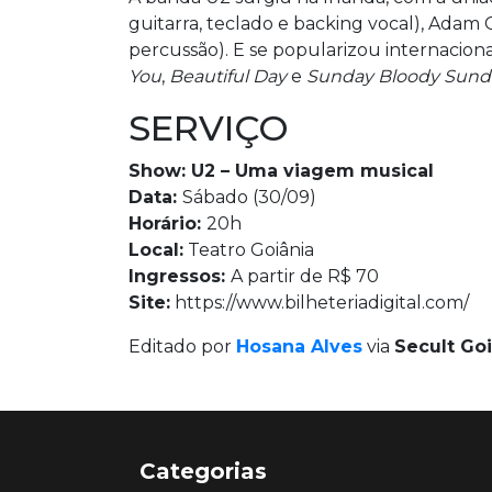
guitarra, teclado e backing vocal), Adam C
percussão). E se popularizou internaci
You
,
Beautiful Day
e
Sunday Bloody Sund
SERVIÇO
Show: U2 – Uma viagem musical
Data:
Sábado (30/09)
Horário:
20h
Local:
Teatro Goiânia
Ingressos:
A partir de R$ 70
Site:
https://www.bilheteriadigital.com/
Editado por
Hosana Alves
via
Secult Go
Categorias