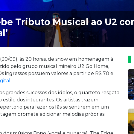
ebe Tributo Musical ao U2 c
l’
o (30/09), às 20 horas, de show em homenagem à
uzido pelo grupo musical mineiro U2 Go Home,
 Os ingressos possuem valores a partir de R$ 70 e
gital
.
los grandes sucessos dos ídolos, o quarteto resgata
 estilo dos integrantes. Os artistas trazem
repertório para fazer os fãs se sentirem em um
ntagem promete adicionar melodias próprias,
o dos músicos Bono (vocal e guitarra), The Edge