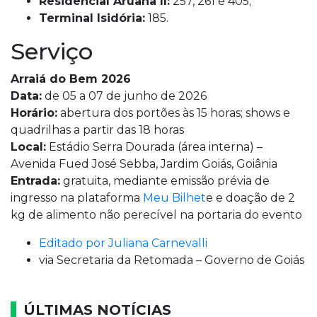
Residencial Aruanã II:
257, 261 e 405;
Terminal Isidória:
185.
Serviço
Arraiá do Bem 2026
Data:
de 05 a 07 de junho de 2026
Horário:
abertura dos portões às 15 horas; shows e
quadrilhas a partir das 18 horas
Local:
Estádio Serra Dourada (área interna) –
Avenida Fued José Sebba, Jardim Goiás, Goiânia
Entrada:
gratuita, mediante emissão prévia de
ingresso na plataforma
Meu Bilhet
e e doação de 2
kg de alimento não perecível na portaria do evento
Editado por
Juliana Carnevalli
via
Secretaria da Retomada – Governo de Goiás
ÚLTIMAS NOTÍCIAS