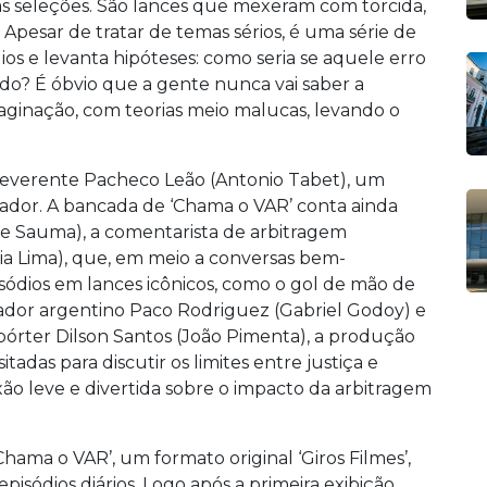
das seleções. São lances que mexeram com torcida,
pesar de tratar de temas sérios, é uma série de
os e levanta hipóteses: como seria se aquele erro
do? É óbvio que a gente nunca vai saber a
maginação, com teorias meio malucas, levando o
reverente Pacheco Leão (Antonio Tabet), um
ador. A bancada de ‘Chama o VAR’ conta ainda
e Sauma), a comentarista de arbitragem
cia Lima), que, em meio a conversas bem-
ódios em lances icônicos, como o gol de mão de
iador argentino Paco Rodriguez (Gabriel Godoy) e
pórter Dilson Santos (João Pimenta), a produção
itadas para discutir os limites entre justiça e
o leve e divertida sobre o impacto da arbitragem
‘Chama o VAR’, um formato original ‘Giros Filmes’,
episódios diários. Logo após a primeira exibição,