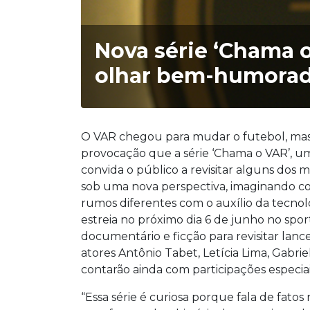
Nova série ‘Chama o
olhar bem-humorad
O VAR chegou para mudar o futebol, mas e 
provocação que a série ‘Chama o VAR’, um
convida o público a revisitar alguns do
sob uma nova perspectiva, imaginando co
rumos diferentes com o auxílio da tecnolo
estreia no próximo dia 6 de junho no spo
documentário e ficção para revisitar lanc
atores Antônio Tabet, Letícia Lima, Gab
contarão ainda com participações especiai
“Essa série é curiosa porque fala de fato