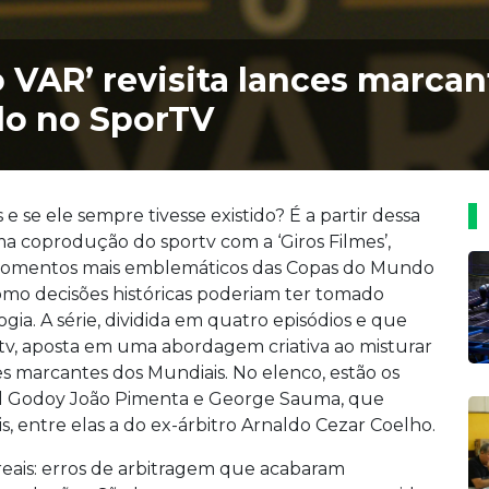
 VAR’ revisita lances marca
o no SporTV
se ele sempre tivesse existido? É a partir dessa
a coprodução do sportv com a ‘Giros Filmes’,
s momentos mais emblemáticos das Copas do Mundo
mo decisões históricas poderiam ter tomado
gia. A série, dividida em quatro episódios e que
rtv, aposta em uma abordagem criativa ao misturar
es marcantes dos Mundiais. No elenco, estão os
riel Godoy João Pimenta e George Sauma, que
s, entre elas a do ex-árbitro Arnaldo Cezar Coelho.
s reais: erros de arbitragem que acabaram