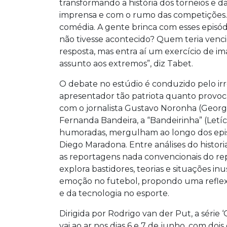
transformando a história dos torneios e 
imprensa e com o rumo das competições. A
comédia. A gente brinca com esses episódi
não tivesse acontecido? Quem teria venci
resposta, mas entra aí um exercício de i
assunto aos extremos”, diz Tabet.
O debate no estúdio é conduzido pelo ir
apresentador tão patriota quanto provoc
com o jornalista Gustavo Noronha (Georg
Fernanda Bandeira, a “Bandeirinha” (Letí
humoradas, mergulham ao longo dos epis
Diego Maradona. Entre análises do histor
as reportagens nada convencionais do re
explora bastidores, teorias e situações inus
emoção no futebol, propondo uma reflexã
e da tecnologia no esporte.
Dirigida por Rodrigo van der Put, a série 
vai ao ar nos dias 6 e 7 de junho, com dois 