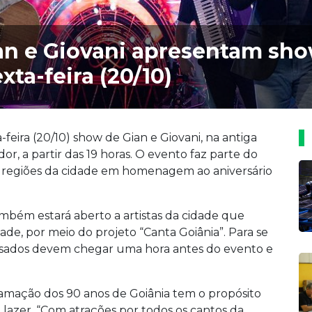
ian e Giovani apresentam sho
xta-feira (20/10)
-feira (20/10) show de Gian e Giovani, na antiga
or, a partir das 19 horas. O evento faz parte do
s regiões da cidade em homenagem ao aniversário
ambém estará aberto a artistas da cidade que
e, por meio do projeto “Canta Goiânia”. Para se
ressados devem chegar uma hora antes do evento e
ramação dos 90 anos de Goiânia tem o propósito
e lazer. “Com atrações por todos os cantos da