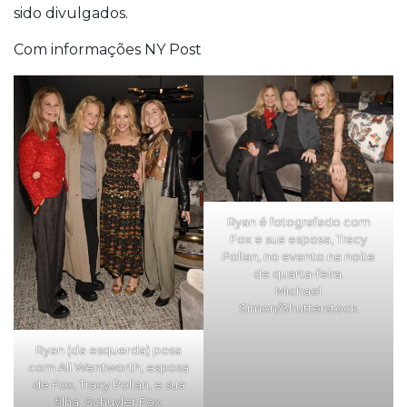
sido divulgados.
Com informações NY Post
Ryan é fotografado com
Fox e sua esposa, Tracy
Pollan, no evento na noite
de quarta-feira.
Michael
Simon/Shutterstock
Ryan (da esquerda) posa
com Ali Wentworth, esposa
de Fox, Tracy Pollan, e sua
filha, Schuyler Fox.