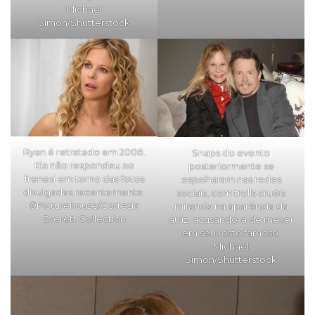
Michael
Simon/Shutterstock
Ryan é retratado em 2008.
Snaps do evento
Ela não respondeu ao
posteriormente se
frenesi em torno das fotos
espalharam nas redes
divulgadas recentemente.
sociais, com trolls cruéis
©Picturehouse/Cortesia
mirando na aparência da
Everett Collection
atriz, acusando-a de mexer
em seu rosto famoso.
Michael
Simon/Shutterstock