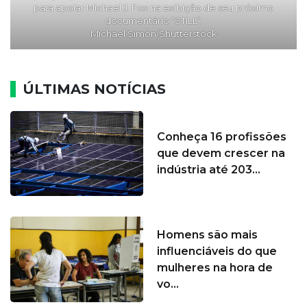
para apoiar Michael J. Fox na exibição de seu próximo
documentário “STILL”.
Michael Simon/Shutterstock
ÚLTIMAS NOTÍCIAS
Conheça 16 profissões
que devem crescer na
indústria até 203...
Homens são mais
influenciáveis do que
mulheres na hora de
vo...