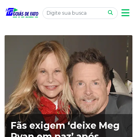
Fãs exigem ‘deixe Meg
Ryan em paz’ ​​após