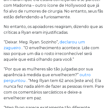
com Madonna – outro ícone de Hollywood que já
foi alvo de rumores de cirurgia. No entanto, seus fãs
estão defendendo-a furiosamente.
No entanto, os apoiadores reagiram, dizendo que as
críticas a Ryan eram injustificadas.
“Deixar. Meg. Ryan. Sozinho”,
declarou um
zagueiro
. “O envelhecimento acontece. Lide com
isso porque um dia o rosto irreconhecível será
aquele que está olhando para você.”
“Por que as mulheres são tão julgadas por sua
aparência à medida que envelhecem?”
outro
perguntou
. “Meg Ryan tem 62 anos [este ano]. Ela
nunca fez nada além de fazer as pessoas rirem. Pare
com os comentários sarcásticos e deixe-a
envelhecer em paz.
“Meg Ryan parece exatamente tão diferente