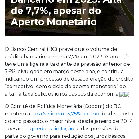
de 7,7%, apesar do
Aperto Monetário
O Banco Central (BC) prevê que o volume de
crédito bancário crescerá 7,7% em 2023. A projeção
teve uma ligeira alta diante da previsão anterior de
7,6%, divulgada em março deste ano, e continua
indicando um processo de desaceleração do crédito,
“compatível com o ciclo de aperto monetário” de
alta na taxa Selic, os juros básicos da economia.
O Comitê de Política Monetária (Copom) do BC
mantém a
taxa Selic em 13,75% ao ano
desde agosto
do ano passado, o maior nível desde janeiro de 2017,
apesar da
queda da inflação
e das pressões de
parte do governo para redução dos juros básicos.