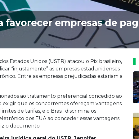
a favorecer empresas de pa
os Estados Unidos (USTR) atacou o Pix brasileiro,
dicar “injustamente” as empresas estadunidenses
ônico. Entre as empresas prejudicadas estariam a
elacionados ao tratamento preferencial concedido ao
usto exigir que os concorrentes ofereçam vantagens
limites de tarifas, e o Brasil discrimina os
eletrônico dos EUA ao conceder essas vantagens
 diz o documento.
a jurídica geral do USTR, Jennifer