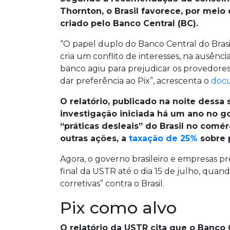
Thornton, o Brasil favorece, por meio 
criado pelo Banco Central (BC).
“O papel duplo do Banco Central do Brasi
cria um conflito de interesses, na ausênc
banco agiu para prejudicar os provedore
dar preferência ao Pix”, acrescenta o
doc
O relatório, publicado na noite dessa 
investigação iniciada há um ano no 
“práticas desleais” do Brasil no comér
outras ações, a
taxação de 25%
sobre p
Agora, o governo brasileiro e empresas pr
final da USTR até o dia 15 de julho, qua
corretivas” contra o Brasil.
Pix como alvo
O relatório da USTR cita que o Banco C