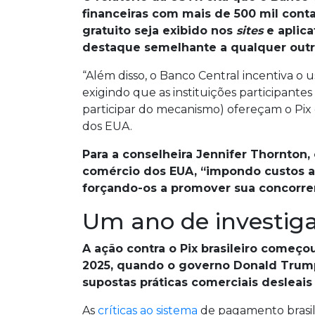
financeiras com mais de 500 mil con
gratuito seja exibido nos
sites
e aplica
destaque semelhante a qualquer outro
“Além disso, o Banco Central incentiva o 
exigindo que as instituições participantes 
participar do mecanismo) ofereçam o Pix 
dos EUA.
Para a conselheira Jennifer Thornton,
comércio dos EUA, “impondo custos a
forçando-os a promover sua concorre
Um ano de investig
A ação contra o Pix brasileiro começo
2025, quando o governo Donald Trump
supostas práticas comerciais desleais 
As
críticas ao sistema
de pagamento brasil