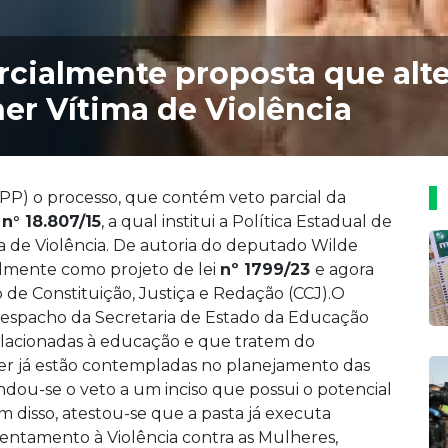
cialmente proposta que alte
er Vítima de Violência
(PP) o processo, que contém veto parcial da
 n° 18.807/15
, a qual institui a Política Estadual de
a de Violência. De autoria do deputado Wilde
almente como projeto de lei
nº 1799/23
e agora
 de Constituição, Justiça e Redação (CCJ).O
despacho da Secretaria de Estado da Educação
elacionadas à educação e que tratem do
er já estão contempladas no planejamento das
dou-se o veto a um inciso que possui o potencial
m disso, atestou-se que a pasta já executa
rentamento à Violência contra as Mulheres,