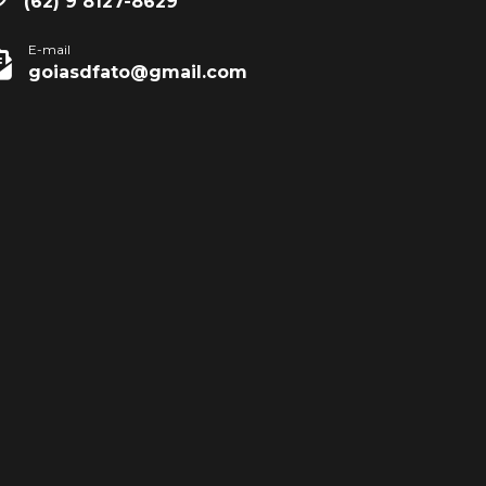
(62) 9 8127-8629
E-mail
goiasdfato@gmail.com