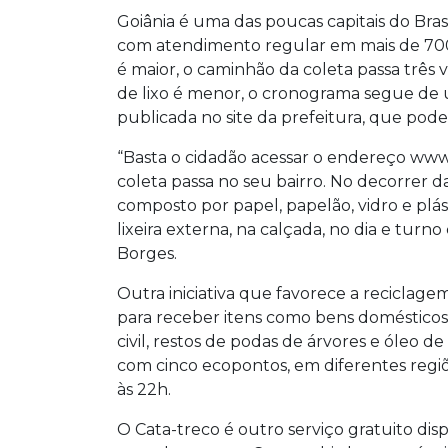
Goiânia é uma das poucas capitais do Brasi
com atendimento regular em mais de 700 b
é maior, o caminhão da coleta passa três
de lixo é menor, o cronograma segue de
publicada no site da prefeitura, que pod
“Basta o cidadão acessar o endereço www.g
coleta passa no seu bairro. No decorrer da
composto por papel, papelão, vidro e plásti
lixeira externa, na calçada, no dia e turn
Borges.
Outra iniciativa que favorece a reciclage
para receber itens como bens domésticos
civil, restos de podas de árvores e óleo 
com cinco ecopontos, em diferentes regi
às 22h.
O Cata-treco é outro serviço gratuito dis