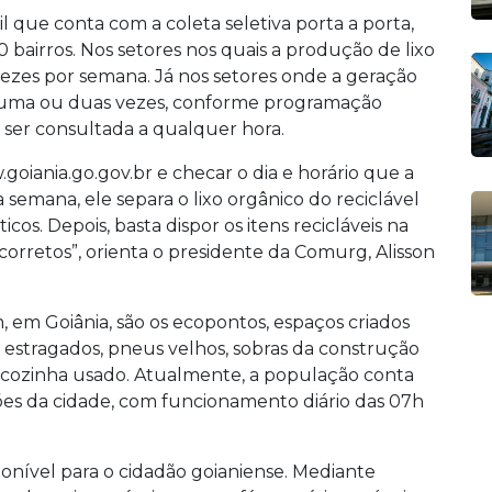
l que conta com a coleta seletiva porta a porta,
airros. Nos setores nos quais a produção de lixo
 vezes por semana. Já nos setores onde a geração
 uma ou duas vezes, conforme programação
e ser consultada a qualquer hora.
oiania.go.gov.br e checar o dia e horário que a
 semana, ele separa o lixo orgânico do reciclável
cos. Depois, basta dispor os itens recicláveis na
o corretos”, orienta o presidente da Comurg, Alisson
m, em Goiânia, são os ecopontos, espaços criados
 estragados, pneus velhos, sobras da construção
de cozinha usado. Atualmente, a população conta
ões da cidade, com funcionamento diário das 07h
ponível para o cidadão goianiense. Mediante