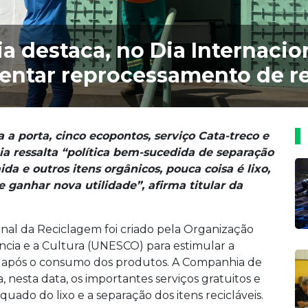
ia destaca, no Dia Internaci
mentar reprocessamento de r
 a porta, cinco ecopontos, serviço Cata-treco e
a ressalta “política bem-sucedida de separação
ida e outros itens orgânicos, pouca coisa é lixo,
e ganhar nova utilidade”, afirma titular da
onal da Reciclagem foi criado pela Organização
ncia e a Cultura (UNESCO) para estimular a
s após o consumo dos produtos. A Companhia de
nesta data, os importantes serviços gratuitos e
ado do lixo e a separação dos itens recicláveis.