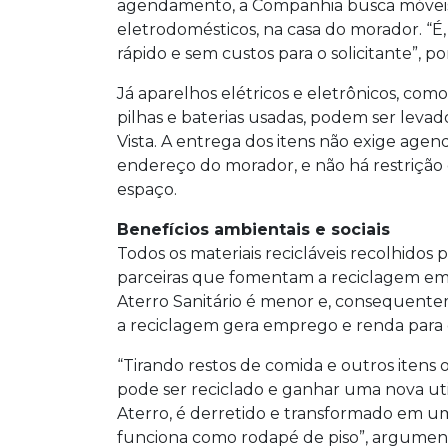
agendamento, a Companhia busca móveis e
eletrodomésticos, na casa do morador. “É,
rápido e sem custos para o solicitante”, p
Já aparelhos elétricos e eletrônicos, com
pilhas e baterias usadas, podem ser levad
Vista. A entrega dos itens não exige age
endereço do morador, e não há restrição
espaço.
Benefícios ambientais e sociais
Todos os materiais recicláveis recolhidos
parceiras que fomentam a reciclagem em 
Aterro Sanitário é menor e, consequente
a reciclagem gera emprego e renda para c
“Tirando restos de comida e outros itens o
pode ser reciclado e ganhar uma nova util
Aterro, é derretido e transformado em um
funciona como rodapé de piso”, argument