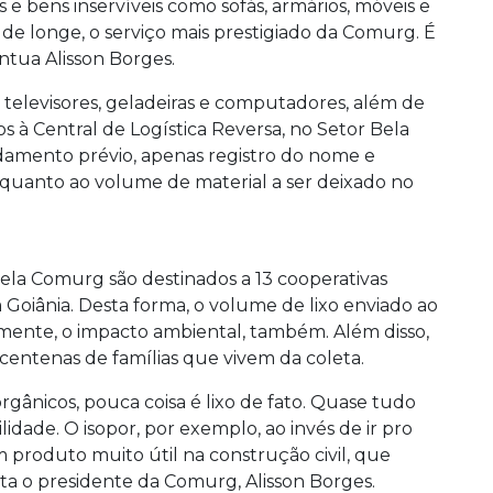
 bens inservíveis como sofás, armários, móveis e
 de longe, o serviço mais prestigiado da Comurg. É
ontua Alisson Borges.
o televisores, geladeiras e computadores, além de
os à Central de Logística Reversa, no Setor Bela
ndamento prévio, apenas registro do nome e
 quanto ao volume de material a ser deixado no
 pela Comurg são destinados a 13 cooperativas
Goiânia. Desta forma, o volume de lixo enviado ao
mente, o impacto ambiental, também. Além disso,
entenas de famílias que vivem da coleta.
rgânicos, pouca coisa é lixo de fato. Quase tudo
idade. O isopor, por exemplo, ao invés de ir pro
 produto muito útil na construção civil, que
a o presidente da Comurg, Alisson Borges.