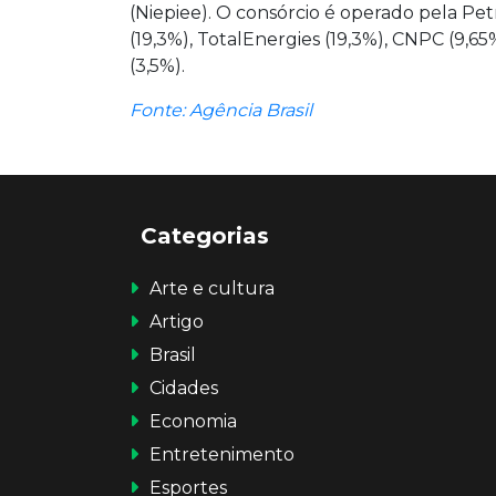
(Niepiee). O consórcio é operado pela Pet
(19,3%), TotalEnergies (19,3%), CNPC (9,6
(3,5%).
Fonte: Agência Brasil
Categorias
Arte e cultura
Artigo
Brasil
Cidades
Economia
Entretenimento
Esportes