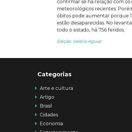
confirmar se há relação com os
meteorológicos recentes. Poré
óbitos pode aumentar porque 1
estão desaparecidas. No levanta
todo o estado, há 756 feridos.
Edição: Valéria Aguiar
Categorias
Arte e cultura
Artigo
Brasil
Cidades
Economia