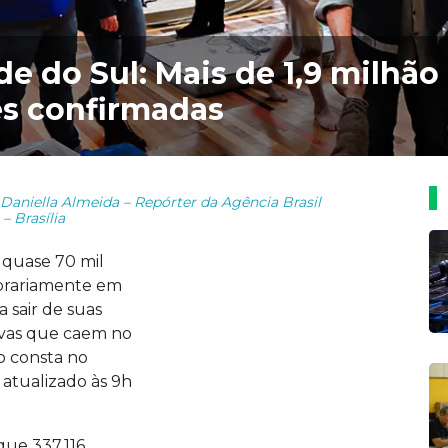
e do Sul: Mais de 1,9 milhão
es confirmadas
 Daniella Almeida – Repórter da Agência Brasil
– Brasília
 quase 70 mil
porariamente em
 sair de suas
huvas que caem no
o consta no
 atualizado às 9h
ue 337.116