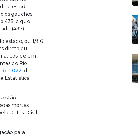
do o estado.
ípios gaúchos
a 435, o que
tado (497).
o estado, ou 1,916
s direta ou
imáticos, de um
antes do Rio
 de 2022
do
e Estatística
s
estão
soas mortas
ela Defesa Civil
gação para