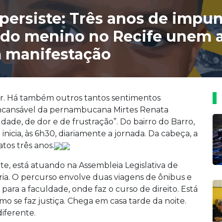
 persiste: Três anos de impun
 do menino no Recife unem 
 manifestação
dor. Há também outros tantos sentimentos
 incansável da pernambucana Mirtes Renata
dade, de dor e de frustração”. Do bairro do Barro,
 inicia, às 6h30, diariamente a jornada. Da cabeça, a
atos três anos.
te, está atuando na Assembleia Legislativa de
a. O percurso envolve duas viagens de ônibus e
ara a faculdade, onde faz o curso de direito. Está
o se faz justiça. Chega em casa tarde da noite.
diferente.