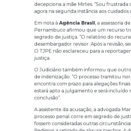
decepciona a mãe Mirtes. “Sou frustrada 
agora na segunda instância aos cuidado
Em nota à
Agência Brasil
, a assessoria 
Pernambuco afirmou que um recurso tra
segredo de justiça. “O relatório do recu
desembargador revisor. Após a revisão, s
O TJPE não esclareceu para a reportage
justiça.
O Judiciário também informou que outro 
de indenização. “O processo tramitou nor
encontra com prazo para alegações finais 
estará apto a julgamento e será incluído 
conclusão”.
A assistente da acusação, a advogada Mar
processo penal corre em segredo de just
fossem consideradas outras circunstânci
Pedimos a retirada de alguns trechos. A d