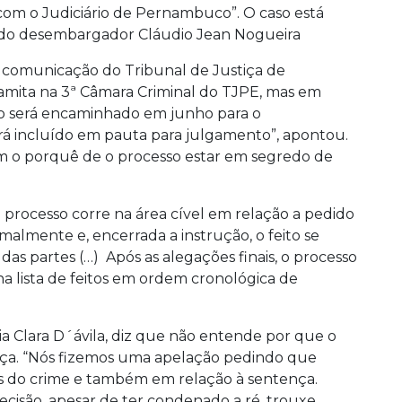
com o Judiciário de Pernambuco”. O caso está
s do desembargador Cláudio Jean Nogueira
de comunicação do Tribunal de Justiça de
mita na 3ª Câmara Criminal do TJPE, mas em
rso será encaminhado em junho para o
erá incluído em pauta para julgamento”, apontou.
m o porquê de o processo estar em segredo de
processo corre na área cível em relação a pedido
malmente e, encerrada a instrução, o feito se
das partes (…) Após as alegações finais, o processo
na lista de feitos em ordem cronológica de
ia Clara D´ávila, diz que não entende por que o
iça. “Nós fizemos uma apelação pedindo que
as do crime e também em relação à sentença.
ecisão, apesar de ter condenado a ré, trouxe