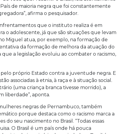
um País de maioria negra que foi constantemente
gregadora”, afirma o pesquisador.
nfrentamentos que o instituto realiza é em
ntra o adolescente, já que são situações que levam
ino Miguel atua, por exemplo, na formação de
 tentativa da formação de melhora da atuação do
ma que a legislação evoluiu ao combater o racismo,
pelo próprio Estado contra a juventude negra. E
o associadas à etnia, à raça e à situação social.
rário (uma criança branca tivesse morrido), a
m liberdade”, aponta.
de mulheres negras de Pernambuco, também
emático porque destaca como o racismo marca a
es do seu nascimento no Brasil. “Todas essas
sa. O Brasil é um país onde há pouca